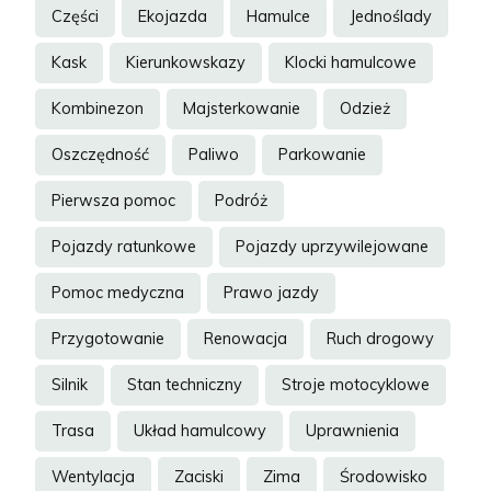
Części
Ekojazda
Hamulce
Jednoślady
Kask
Kierunkowskazy
Klocki hamulcowe
Kombinezon
Majsterkowanie
Odzież
Oszczędność
Paliwo
Parkowanie
Pierwsza pomoc
Podróż
Pojazdy ratunkowe
Pojazdy uprzywilejowane
Pomoc medyczna
Prawo jazdy
Przygotowanie
Renowacja
Ruch drogowy
Silnik
Stan techniczny
Stroje motocyklowe
Trasa
Układ hamulcowy
Uprawnienia
Wentylacja
Zaciski
Zima
Środowisko