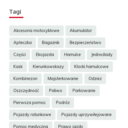
Tagi
Akcesoria motocyklowe
Akumulator
Apteczka
Bagażnik
Bezpieczeństwo
Części
Ekojazda
Hamulce
Jednoślady
Kask
Kierunkowskazy
Klocki hamulcowe
Kombinezon
Majsterkowanie
Odzież
Oszczędność
Paliwo
Parkowanie
Pierwsza pomoc
Podróż
Pojazdy ratunkowe
Pojazdy uprzywilejowane
Pomoc medyczna
Prawo jazdy