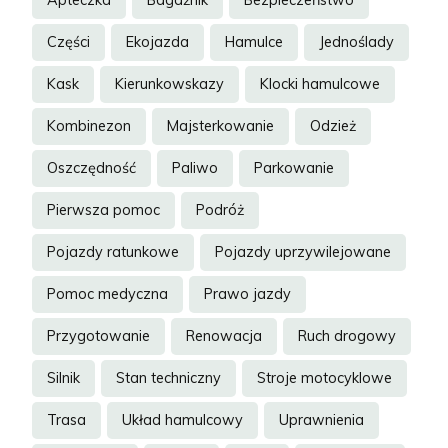
Apteczka
Bagażnik
Bezpieczeństwo
Części
Ekojazda
Hamulce
Jednoślady
Kask
Kierunkowskazy
Klocki hamulcowe
Kombinezon
Majsterkowanie
Odzież
Oszczędność
Paliwo
Parkowanie
Pierwsza pomoc
Podróż
Pojazdy ratunkowe
Pojazdy uprzywilejowane
Pomoc medyczna
Prawo jazdy
Przygotowanie
Renowacja
Ruch drogowy
Silnik
Stan techniczny
Stroje motocyklowe
Trasa
Układ hamulcowy
Uprawnienia