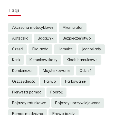
Tagi
Akcesoria motocyklowe
Akumulator
Apteczka
Bagażnik
Bezpieczeństwo
Części
Ekojazda
Hamulce
Jednoślady
Kask
Kierunkowskazy
Klocki hamulcowe
Kombinezon
Majsterkowanie
Odzież
Oszczędność
Paliwo
Parkowanie
Pierwsza pomoc
Podróż
Pojazdy ratunkowe
Pojazdy uprzywilejowane
Pomoc medyczna
Prawo jazdy