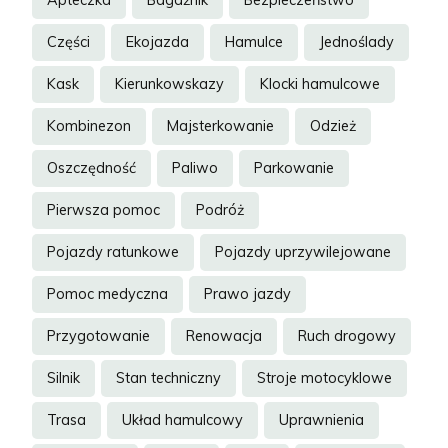
Apteczka
Bagażnik
Bezpieczeństwo
Części
Ekojazda
Hamulce
Jednoślady
Kask
Kierunkowskazy
Klocki hamulcowe
Kombinezon
Majsterkowanie
Odzież
Oszczędność
Paliwo
Parkowanie
Pierwsza pomoc
Podróż
Pojazdy ratunkowe
Pojazdy uprzywilejowane
Pomoc medyczna
Prawo jazdy
Przygotowanie
Renowacja
Ruch drogowy
Silnik
Stan techniczny
Stroje motocyklowe
Trasa
Układ hamulcowy
Uprawnienia