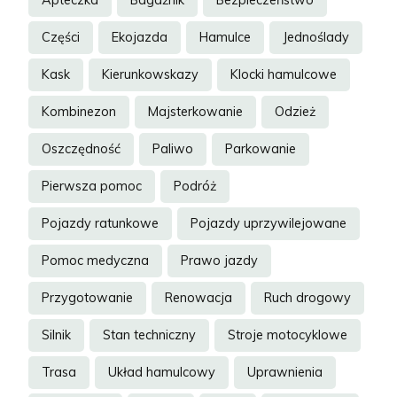
Apteczka
Bagażnik
Bezpieczeństwo
Części
Ekojazda
Hamulce
Jednoślady
Kask
Kierunkowskazy
Klocki hamulcowe
Kombinezon
Majsterkowanie
Odzież
Oszczędność
Paliwo
Parkowanie
Pierwsza pomoc
Podróż
Pojazdy ratunkowe
Pojazdy uprzywilejowane
Pomoc medyczna
Prawo jazdy
Przygotowanie
Renowacja
Ruch drogowy
Silnik
Stan techniczny
Stroje motocyklowe
Trasa
Układ hamulcowy
Uprawnienia