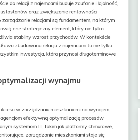
e do relacji z najemcami buduje zaufanie i lojalność,
pustostanów oraz zwiększenie rentowności
ne zarządzanie relacjami są fundamentem, na którym
owią one strategiczny element, który nie tylko
ożliwia stabilny wzrost przychodów. W kontekście
łowo zbudowana relacja z najemcami to nie tylko
szystkim inwestycja, która przynosi długoterminowe
optymalizacji wynajmu
ukcesu w zarządzaniu mieszkaniami na wynajem,
az agencjom efektywną optymalizację procesów
ym systemom IT, takim jak platformy chmurowe,
onitorujące, zarządzanie mieszkaniami staje się