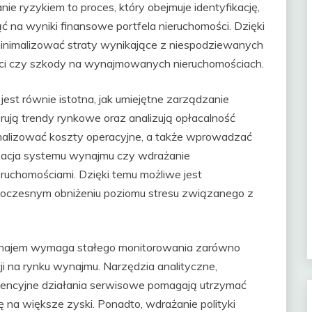
ie ryzykiem to proces, który obejmuje identyfikację,
 na wyniki finansowe portfela nieruchomości. Dzięki
minimalizować straty wynikające z niespodziewanych
ości czy szkody na wynajmowanych nieruchomościach.
st równie istotna, jak umiejętne zarządzanie
orują trendy rynkowe oraz analizują opłacalność
ymalizować koszty operacyjne, a także wprowadzać
yzacja systemu wynajmu czy wdrażanie
ruchomościami. Dzięki temu możliwe jest
noczesnym obniżeniu poziomu stresu związanego z
ynajem wymaga stałego monitorowania zarówno
cji na rynku wynajmu. Narzędzia analityczne,
ewencyjne działania serwisowe pomagają utrzymać
 na większe zyski. Ponadto, wdrażanie polityki