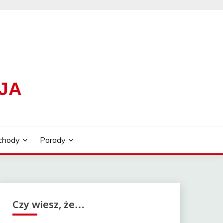
JA
chody
Porady
Czy wiesz, że…