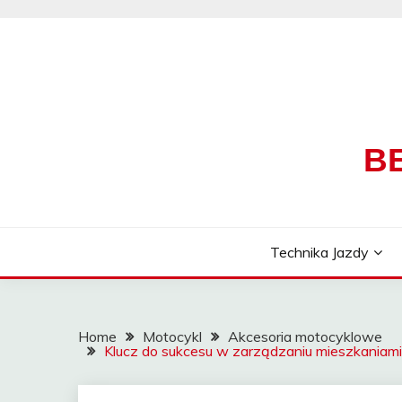
Skip
to
content
B
Technika Jazdy
Home
Motocykl
Akcesoria motocyklowe
Klucz do sukcesu w zarządzaniu mieszkaniam