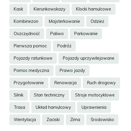
Kask
Kierunkowskazy
Klocki hamulcowe
Kombinezon
Majsterkowanie
Odzież
Oszczędność
Paliwo
Parkowanie
Pierwsza pomoc
Podróż
Pojazdy ratunkowe
Pojazdy uprzywilejowane
Pomoc medyczna
Prawo jazdy
Przygotowanie
Renowacja
Ruch drogowy
Silnik
Stan techniczny
Stroje motocyklowe
Trasa
Układ hamulcowy
Uprawnienia
Wentylacja
Zaciski
Zima
Środowisko