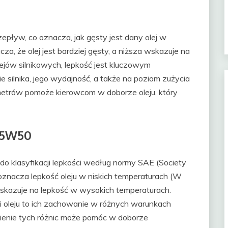
zepływ, co oznacza, jak gęsty jest dany olej w
, że olej jest bardziej gęsty, a niższa wskazuje na
lejów silnikowych, lepkość jest kluczowym
ilnika, jego wydajność, a także na poziom zużycia
etrów pomoże kierowcom w doborze oleju, który
15W50
klasyfikacji lepkości według normy SAE (Society
oznacza lepkość oleju w niskich temperaturach (W
wskazuje na lepkość w wysokich temperaturach.
 oleju to ich zachowanie w różnych warunkach
enie tych różnic może pomóc w doborze