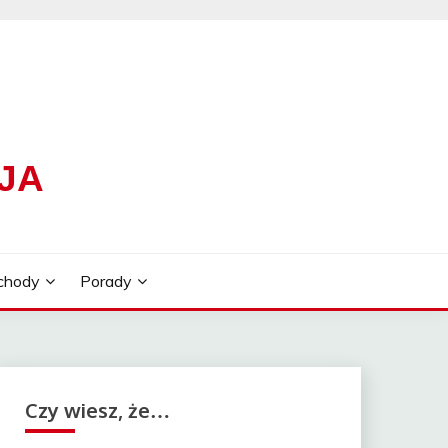
JA
chody
Porady
Czy wiesz, że…