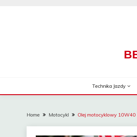
Skip
to
content
B
Technika Jazdy
Home
Motocykl
Olej motocyklowy 10W40 