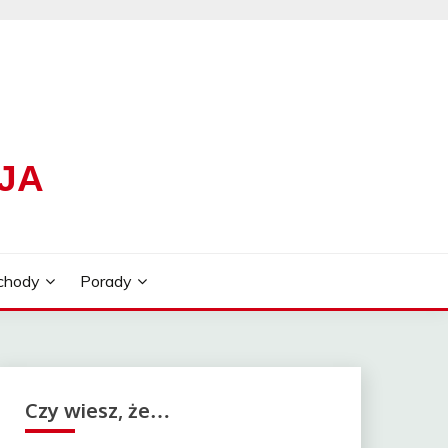
JA
chody
Porady
Czy wiesz, że…