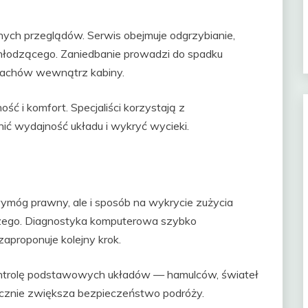
ych przeglądów. Serwis obejmuje odgrzybianie,
 chłodzącego. Zaniedbanie prowadzi do spadku
pachów wewnątrz kabiny.
ść i komfort. Specjaliści korzystają z
ić wydajność układu i wykryć wycieki.
wymóg prawny, ale i sposób na wykrycie zużycia
czego. Diagnostyka komputerowa szybko
zaproponuje kolejny krok.
ontrolę podstawowych układów — hamulców, świateł
nacznie zwiększa bezpieczeństwo podróży.