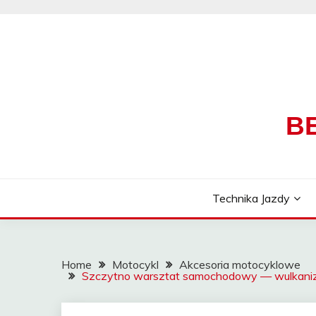
Skip
to
content
B
Technika Jazdy
Home
Motocykl
Akcesoria motocyklowe
Szczytno warsztat samochodowy — wulkanizac